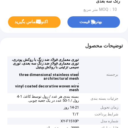
رنگ سه بعدی
MOQ：10 متر مربع
بهترین قیمت
اکنون تماس بگیرید
توضیحات محصول
توری معماری فولاد ضد زنگ با روکش پودری،
توری معماری فولاد ضد زنگ سه بعدی، توری
سیمی تزئینی با روکش وینیل
,
برجسته
three dimensional stainless steel
architectural mesh
,
vinyl coated decorative woven wire
mesh
بسته بندی هر عدد / رول توسط کاغذ، 1-4
جزئیات بسته بندی
رول / 1-50 عدد در یک جعبه چوبی.
زمان تحویل
14-21 روز
شرایط پرداخت
T/T
شماره مدل
XY-F1510P
قابلیت ارائه
2000 متر مربع در ماه