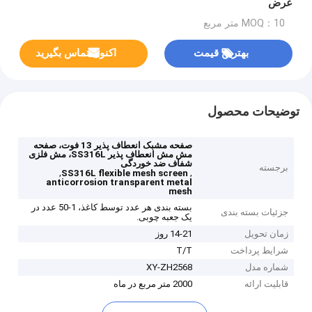
عرض
MOQ：10 متر مربع
بهترین قیمت
اکنون تماس بگیرید
توضیحات محصول
صفحه مشبک انعطاف پذیر 13 فوت، صفحه
مش مش انعطاف پذیر SS316L، مش فلزی
شفاف ضد خوردگی
برجسته
,
,
SS316L flexible mesh screen
anticorrosion transparent metal
mesh
بسته بندی هر عدد توسط کاغذ، 1-50 عدد در
جزئیات بسته بندی
یک جعبه چوبی.
زمان تحویل
14-21 روز
شرایط پرداخت
T/T
شماره مدل
XY-ZH2568
قابلیت ارائه
2000 متر مربع در ماه