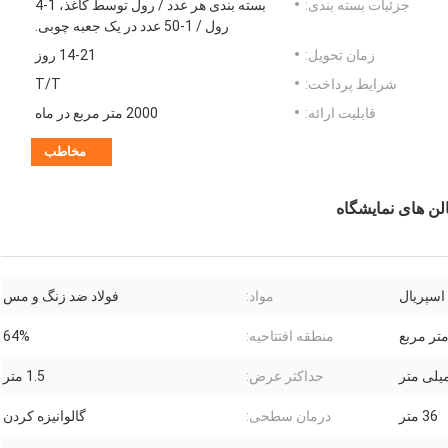
جزئیات بسته بندی:
بسته بندی هر عدد / رول توسط کاغذ، 1-4
رول / 1-50 عدد در یک جعبه چوبی.
زمان تحویل:
14-21 روز
شرایط پرداخت:
T/T
قابلیت ارائه:
2000 متر مربع در ماه
مخاطب
سپریال
مواد:
فولاد ضد زنگ و مس
منطقه افتتاحیه:
64%
حداکثر عرض:
1.5 متر
36 متر
درمان سطحی:
گالوانیزه کردن