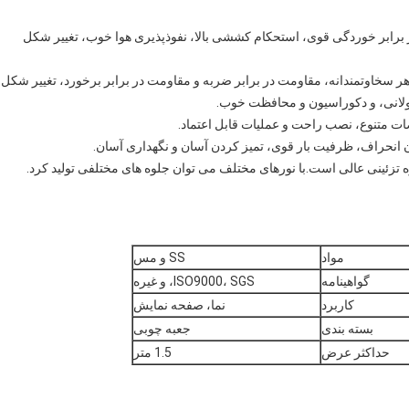
ابر خوردگی قوی، استحکام کششی بالا، نفوذپذیری هوا خوب، تغییر شکل
تار قوی، ظاهر سخاوتمندانه، مقاومت در برابر ضربه و مقاومت در برابر برخورد، تغییر شکل
لانی، و دکوراسیون و محافظت خوب.
مواد
SS و مس
گواهینامه
ISO9000، SGS، و غیره
کاربرد
نما، صفحه نمایش
بسته بندی
جعبه چوبی
حداکثر عرض
1.5 متر