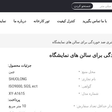
جستجو کردن
با ما تماس بگیرید
کنترل کیفیت
تور کارخانه
درباره ما
نمای
جزئیات محصول:
محل منبع:
چین
نام تجاری:
SHUOLONG
گواهی:
ISO9000, SGS, ect
شماره مدل:
XY-A1615
پرداخت:
ار حداقل تعداد سفارش:
10 متر مربع