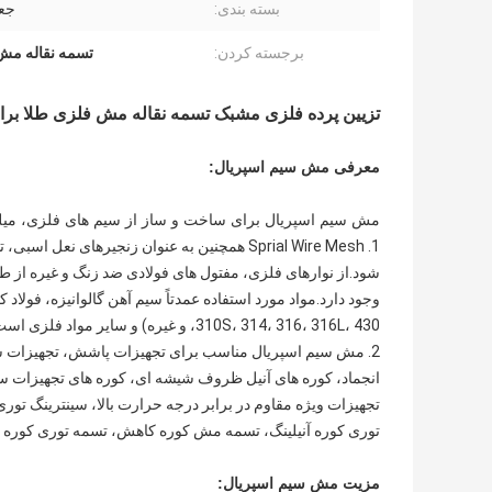
بسته بندی:
جع
برجسته کردن:
تسمه نقاله مش فلزی
تزیین پرده فلزی مشبک تسمه نقاله مش فلزی طلا
برا
معرفی مش سیم اسپریال:
مش سیم اسپریال برای ساخت و ساز از سیم های فلزی، میل
1. Sprial Wire Mesh همچنین به عنوان زنجیر
شود.از نوارهای فلزی، مفتول های فولادی ضد زنگ و غیره از
310S، 314، 316، 316L، 430، و غیره) و سایر مواد فلزی است.
2. مش سیم اسپریال مناسب برای تجهیزات پاشش، تجهیزات شس
انجماد، کوره های آنیل ظروف شیشه ای، کوره های تجهیزات 
تجهیزات ویژه مقاوم در برابر درجه حرارت بالا، سینترینگ ت
توری کوره آنیلینگ، تسمه مش کوره کاهش، تسمه توری کوره لح
مزیت مش سیم اسپریال: