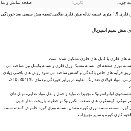
به چوبی
کاربرد:
صفحه نمایش و نما
 1.5 متری
,
تسمه نقاله مش فلزی طلایی
,
تسمه مش سیمی ضد خوردگی
ی مش سیم اسپریال
ه های فلزی یا کابل های فلزی تشکیل شده است.
های نعل اسبی، تسمه توری صفحه ای، تسمه مشبک ورق فلزی و تسمه بکسل نیز شناخته می
 طریق فرآیندهای خاص بافندگی و کشش ساخته می شود.روش های بافتنی زیادی
وجود دارد.مواد مورد استفاده عمدتاً سیم آهن گالوانیزه، فولاد کربنی، مواد فولادی ضد زنگ مقاوم در برابر خوردگی و دمای بالا (304، 310،
تشوی اولتراسونیک، تجهیزات تولید و حمل و نقل مواد غذایی، تونل های
سرامیکی، کینسکوپ های صنعت الکترونیک و خطوط بازپخت مدار چاپی،
وری کوره تسمه، تسمه توری کوره معتدل، تسمه توری کوره خاموش کننده، تسمه
یم کاری کوره و سایر تجهیزات.