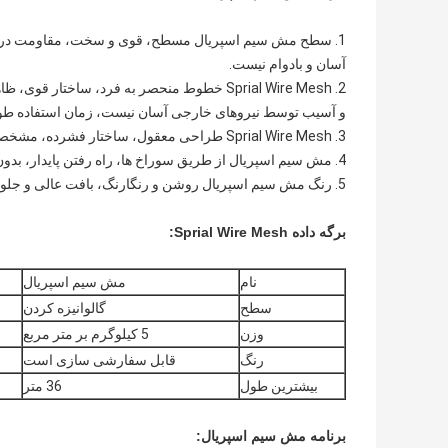
1. سطح مش سیم اسپریال مسطح، قوی و سخت، مقاومت در بر
آسان و بادوام نیست.
2. Sprial Wire Mesh خطوط منحصر به فرد، ساخ
و آسیب توسط نیروهای خارجی آسان نیست، زمان استفاده طو
3. Sprial Wire Mesh طراحی معقول، ساختار فشرده، مشخصات متنوع، نصب راحت و عملیات قابل اعتماد.
4. مش سیم اسپریال از طریق سوراخ ها، راه رفتن پایدار، بدون انحراف، ظرفیت بار قوی، تمیز کردن آسان و نگهداری آسان.
5. رنگ مش سیم اسپریال روشن و رنگارنگ، بافت عالی و جلوه تزئینی عالی است.با نورهای مختلف می توان جلوه های مختلفی تولید کرد.
برگه داده Sprial Wire Mesh:
نام
مش سیم اسپریال
سطح
گالوانیزه کردن
وزن
5 کیلوگرم بر متر مربع
رنگ
قابل سفارشی سازی است
بیشترین طول
36 متر
برنامه مش سیم اسپریال
: